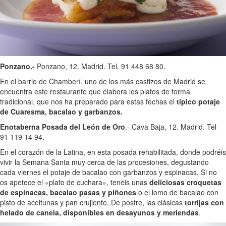
Ponzano.-
Ponzano, 12. Madrid. Tel. 91 448 68 80.
En el barrio de Chamberí, uno de los más castizos de Madrid se
encuentra este restaurante que elabora los platos de forma
tradicional, que nos ha preparado para estas fechas el
típico potaje
de Cuaresma, bacalao y garbanzos.
Enotaberna Posada del León de Oro
.- Cava Baja, 12. Madrid. Tel
91 119 14 94.
En el corazón de la Latina, en esta posada rehabilitada, donde podréis
vivir la Semana Santa muy cerca de las procesiones, degustando
cada viernes el potaje de bacalao con garbanzos y espinacas. Si no
os apetece el «plato de cuchara», tenéis unas
deliciosas croquetas
de espinacas, bacalao pasas y piñones
o el lomo de bacalao con
pisto de aceitunas y pan crujiente. De postre, las clásicas
torrijas con
helado de canela, disponibles en desayunos y meriendas
.