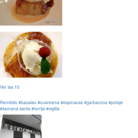
Ver las 10
Remitido
#bacalao
#cuaresma
#espinacas
#garbanzos
#potaje
#semana santa
#torrija
#vigilia