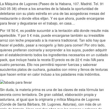
La Máquina de Lugones (Paseo de la Habana, 107. Madrid. Tel. 91
343 05 38) ofrece a los amantes de la fabada la oportunidad de
deleitarse con su plato estrella en una de las acogedoras mesas del
restaurante o donde ellos elijan. Y es que ahora, puede encargarse
para llevar y degustarse en el trabajo, en casa…
Por 18´50 €, es posible sucumbir a la tentación allá donde resulte más
apetecible. Y por 5 € más, puede encargarse también su irresistible
arroz con leche preparado a la manera tradicional. Tan sólo hay que
hacer el pedido, pasar a recogerlo ¡y listo para comer! Por otro lado,
quienes prefieran cocinarla y sorprender a los suyos, pueden adquirir
en el establecimiento todos los ingredientes necesarios en un cuidado
pack, que incluye hasta la receta El precio es de 22 € más IVA para
cuatro personas. Ello nos permitirá reponer fuerzas y saborear
suculentos platos de cuchara, guisados con mimo y llenos de texturas
que hacen entrar en calor incluso a los paladares más indómitos.
Sin duda, la materia prima es una de las claves de esta fórmula tan
secreta como tentadora. De gran calidad, elaboración propia y
asturiana, al igual que la originaria y mítica Máquina de Lugones
(Conde de Santa Bárbara, 59. Lugones. Asturias), con más de un
siglo de historia. Hace casi dos años que los aromas y sabores de