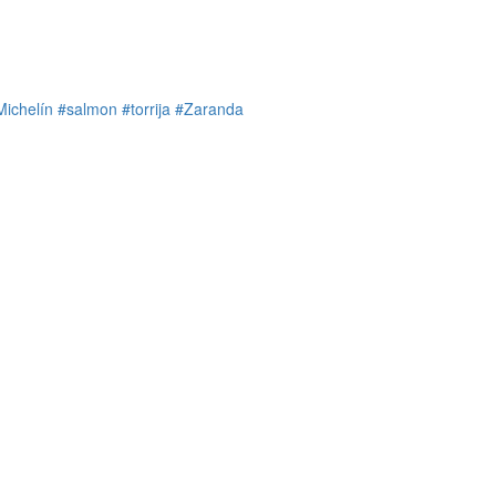
Michelín
#salmon
#torrija
#Zaranda