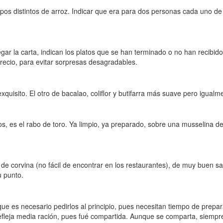
s distintos de arroz. Indicar que era para dos personas cada uno de el
ar la carta, indican los platos que se han terminado o no han recibido
precio, para evitar sorpresas desagradables.
uisito. El otro de bacalao, coliflor y butifarra más suave pero igualm
, es el rabo de toro. Ya limpio, ya preparado, sobre una musselina de
corvina (no fácil de encontrar en los restaurantes), de muy buen sabor 
u punto.
e es necesario pedirlos al principio, pues necesitan tiempo de preparaci
efleja media ración, pues fué compartida. Aunque se comparta, siempr