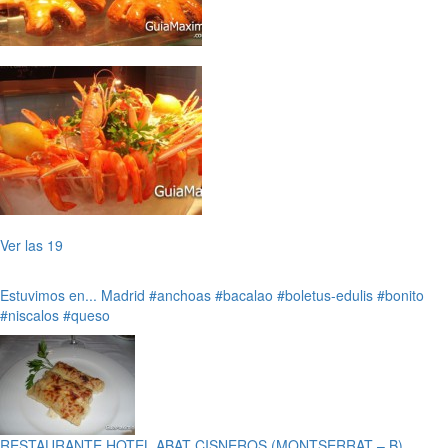
Ver las 19
Estuvimos en...
Madrid
#anchoas
#bacalao
#boletus-edulis
#bonito
#niscalos
#queso
RESTAURANTE HOTEL ABAT CISNEROS (MONTSERRAT – B)