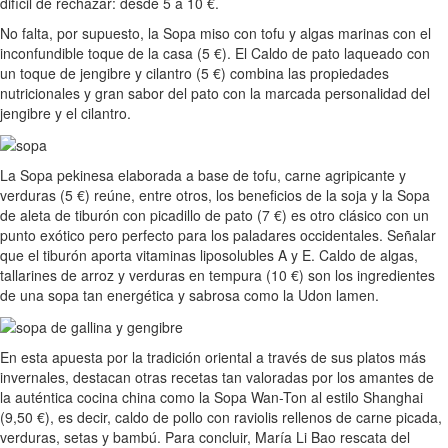
difícil de rechazar: desde 5 a 10 €.
No falta, por supuesto, la Sopa miso con tofu y algas marinas con el
inconfundible toque de la casa (5 €). El Caldo de pato laqueado con
un toque de jengibre y cilantro (5 €) combina las propiedades
nutricionales y gran sabor del pato con la marcada personalidad del
jengibre y el cilantro.
La Sopa pekinesa elaborada a base de tofu, carne agripicante y
verduras (5 €) reúne, entre otros, los beneficios de la soja y la Sopa
de aleta de tiburón con picadillo de pato (7 €) es otro clásico con un
punto exótico pero perfecto para los paladares occidentales. Señalar
que el tiburón aporta vitaminas liposolubles A y E. Caldo de algas,
tallarines de arroz y verduras en tempura (10 €) son los ingredientes
de una sopa tan energética y sabrosa como la Udon lamen.
En esta apuesta por la tradición oriental a través de sus platos más
invernales, destacan otras recetas tan valoradas por los amantes de
la auténtica cocina china como la Sopa Wan-Ton al estilo Shanghai
(9,50 €), es decir, caldo de pollo con raviolis rellenos de carne picada,
verduras, setas y bambú. Para concluir, María Li Bao rescata del