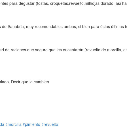
tes para degustar (tostas, croquetas,revuelto,milhojas,dorado, así has
s de Sanabria, muy recomendables ambas, si bien para éstas últimas i
 de raciones que seguro que les encantarán (revuelto de morcilla, ens
alado. Decir que lo cambien
da
#morcilla
#pimiento
#revuelto