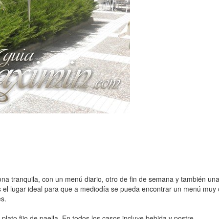
ona tranquila, con un menú diario, otro de fin de semana y también una
 es el lugar ideal para que a mediodía se pueda encontrar un menú muy
es.
ato fijo de paella. En todos los casos incluye bebida y postre.