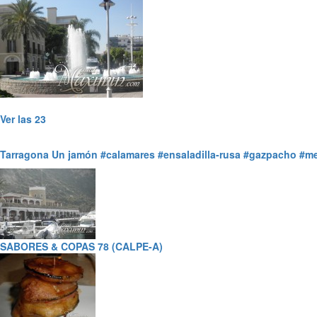
Ver las 23
Tarragona
Un jamón
#calamares
#ensaladilla-rusa
#gazpacho
#me
SABORES & COPAS 78 (CALPE-A)