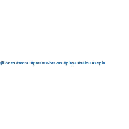
jillones
#menu
#patatas-bravas
#playa
#salou
#sepia