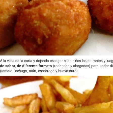
A la vista de la carta y dejando escoger a los niños los entrantes y l
de sabor, de diferente formato
(redondas y alargadas) para poder dis
(tomate, lechuga, atún, espárrago y huevo duro).