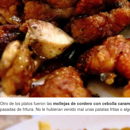
Otro de los platos fueron las
mollejas de cordero con cebolla caram
pasadas de fritura. No le hubieran venido mal unas patatas fritas o a