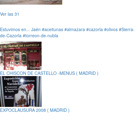
Ver las 31
Estuvimos en...
Jaén
#aceitunas
#almazara
#cazorla
#olivos
#Sierra-
de-Cazorla
#torreon-de-nubla
EL CHISCON DE CASTELLO -MENUS ( MADRID )
EXPOCLAUSURA 2008 ( MADRID )