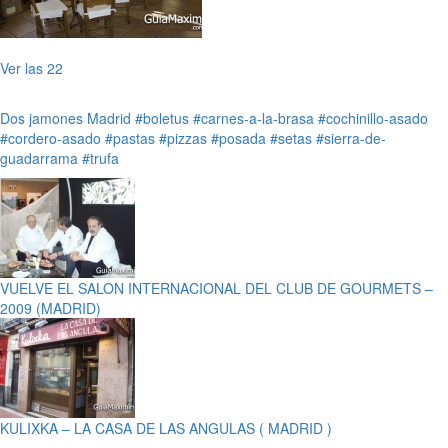
Ver las 22
Dos jamones
Madrid
#boletus
#carnes-a-la-brasa
#cochinillo-asado
#cordero-asado
#pastas
#pizzas
#posada
#setas
#sierra-de-
guadarrama
#trufa
VUELVE EL SALON INTERNACIONAL DEL CLUB DE GOURMETS –
2009 (MADRID)
KULIXKA – LA CASA DE LAS ANGULAS ( MADRID )