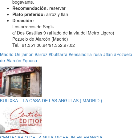
bogavante.
Recomendación:
reservar
Plato preferido:
arroz y flan
Dirección:
Los arroces de Segis
c/ Dos Castillas 9 (al lado de la vía del Metro Ligero)
Pozuelo de Alarcón (Madrid)
Tel.: 91.351.00.94/91.352.97.02
Madrid
Un jamón
#arroz
#butifarra
#ensaladilla-rusa
#flan
#Pozuelo-
de-Alarcón
#queso
KULIXKA – LA CASA DE LAS ANGULAS ( MADRID )
CENTENARIO DE LA GUIA MICHELIN EN FRANCIA