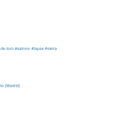
-de-toro
#salmon
#tapas
#vieira
to (Madrid)