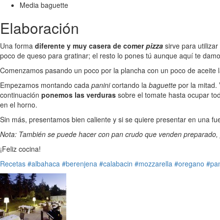
Media baguette
Elaboración
Una forma
diferente y muy casera de comer
pizza
sirve para utiliz
poco de queso para gratinar; el resto lo pones tú aunque aquí te damo
Comenzamos pasando un poco por la plancha con un poco de aceite la 
Empezamos montando cada
panini
cortando la
baguette
por la mitad.
continuación
ponemos las verduras
sobre el tomate hasta ocupar toda
en el horno.
Sin más, presentamos bien caliente y si se quiere presentar en una fue
Nota: También se puede hacer con pan crudo que venden preparado, p
¡Feliz cocina!
Recetas
#albahaca
#berenjena
#calabacin
#mozzarella
#oregano
#pa