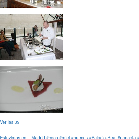
Ver las 39
Estuvimos en...
Madrid
#coco
#miel
#nueces
#Palacio-Real
#panceta