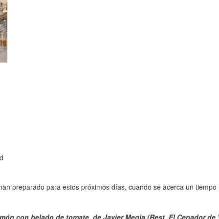
id
s han preparado para estos próximos días, cuando se acerca un tiemp
món con helado de tomate, de Javier Megia (Rest. El Cenador de