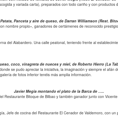
cogida y variada carta), preparados con todo cariño y con productos d
atata, Panceta y aire de queso, de Darran Williamson (Rest. Bito
on nombre propio», ganadores de certámenes de reconocido prestigio, 
a del Alabardero. Una calle peatonal, teniendo frente al establecimient
eso, coco, vinagreta de nueces y miel, de Roberto Hierro (La Ta
onde se pudo apreciar la iniciativa, la imaginación y siempre el afán 
galería de fotos inferior tenéis más amplia información.
Javier Megia montando el plato de la Barca de …..
del Restaurante Bitoque de Bilbao y también ganador junto con Vicent
egía, Jefe de cocina del Restaurante El Cenador de Valdemoro, con un 