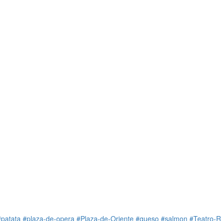
#patata
#plaza-de-opera
#Plaza-de-Oriente
#queso
#salmon
#Teatro-R