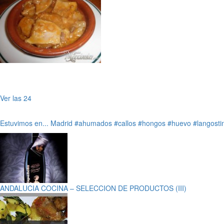
Ver las 24
Estuvimos en...
Madrid
#ahumados
#callos
#hongos
#huevo
#langosti
ANDALUCIA COCINA – SELECCION DE PRODUCTOS (III)