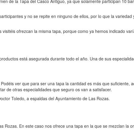
n de la Tapa del Casco Antiguo, ya que solamente participan 10 bares
ticipantes y no se repite en ninguno de ellos, por lo que la variedad 
 visitéis ofrezcan la misma tapa, porque como ya hemos indicado va
 productos está asegurada durante todo el año. Una de sus especialida
 Podéis ver que para ser una tapa la cantidad es más que suficiente, 
utar de otras especialidades que seguro os van a satisfacer.
Doctor Toledo, a espaldas del Ayuntamiento de Las Rozas.
s Rozas. En este caso nos ofrece una tapa en la que se mezclan la orig