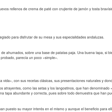
vos rellenos de crema de paté con crujiente de jamón y tosta bravísima
vilegiado para disfrutar de su mesa y sus especialidades andaluzas.
n de ahumados, sobre una base de patatas paja. Una buena tapa, si b
probado, parecía un poco «simple».
vida», con sus recetas clásicas, sus presentaciones naturales y donde 
s atrayentes, como las setas y los langostinos, que han denominado «C
Una tapa abundante y correcta, pues sobre todo demuestra que han pue
 han puesto su mayor interés en el mismo y aunque el beneficio para e