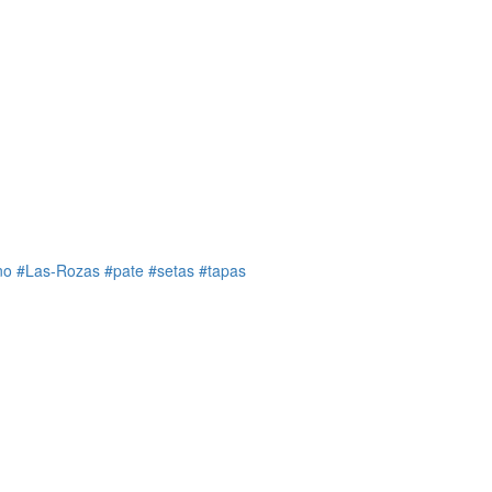
no
#Las-Rozas
#pate
#setas
#tapas