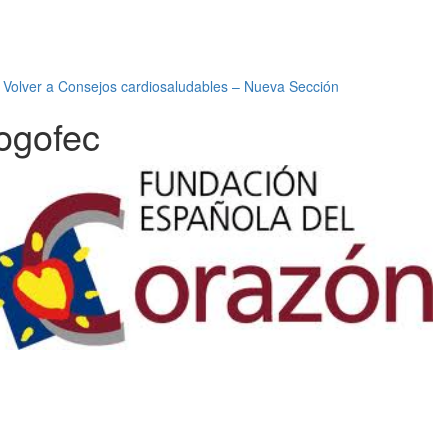
←
Volver a Consejos cardiosaludables – Nueva Sección
logofec