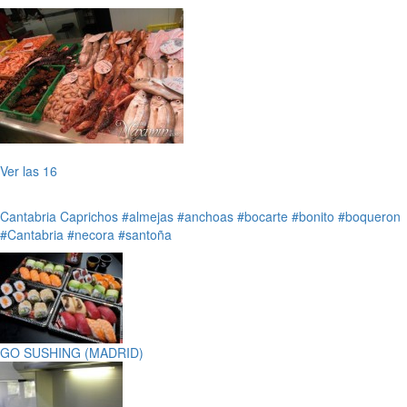
Ver las 16
Cantabria
Caprichos
#almejas
#anchoas
#bocarte
#bonito
#boqueron
#Cantabria
#necora
#santoña
GO SUSHING (MADRID)