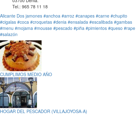
03700 Dénia.
Tel.: 965 78 11 18
Alicante
Dos jamones
#anchoa
#arroz
#canapes
#carne
#chupito
#cigalas
#coca
#croquetas
#denia
#ensalada
#escalibada
#gambas
#menu
#mojama
#mousse
#pescado
#piña
#pimientos
#queso
#rape
#salazón
CUMPLIMOS MEDIO AÑO
HOGAR DEL PESCADOR (VILLAJOYOSA-A)