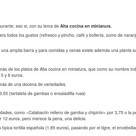
aurante, eso si, con su lema de
Alta cocina en miniatura.
a todos los gustos (refresco y pincho, café y bollería, zumo de naran
 una amplia barra y para comidas y cenas existe además una planta s
más de los platos de Alta cocina en miniatura, que como su nombre in
 5 y 8 euros.
 más de una docena de variedades.
3,55 (tartaleta de gambas o ensaladilla rusa)
dades, como «Calabaciín relleno de gamba y chipirón» por 3,75 o la p
or 12 euros, pero merece la pena, una delicia.
ípica tortilla española (1,85 euros), pasando por el tigre, el enceboll