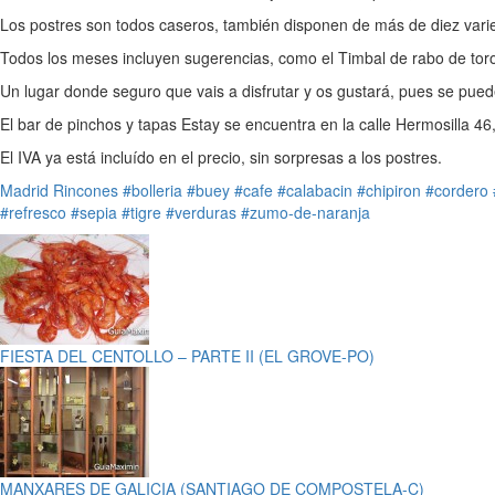
Los postres son todos caseros, también disponen de más de diez vari
Todos los meses incluyen sugerencias, como el Timbal de rabo de toro 
Un lugar donde seguro que vais a disfrutar y os gustará, pues se pued
El bar de pinchos y tapas Estay se encuentra en la calle Hermosilla 46
El IVA ya está incluído en el precio, sin sorpresas a los postres.
Madrid
Rincones
#bolleria
#buey
#cafe
#calabacin
#chipiron
#cordero
#refresco
#sepia
#tigre
#verduras
#zumo-de-naranja
FIESTA DEL CENTOLLO – PARTE II (EL GROVE-PO)
MANXARES DE GALICIA (SANTIAGO DE COMPOSTELA-C)