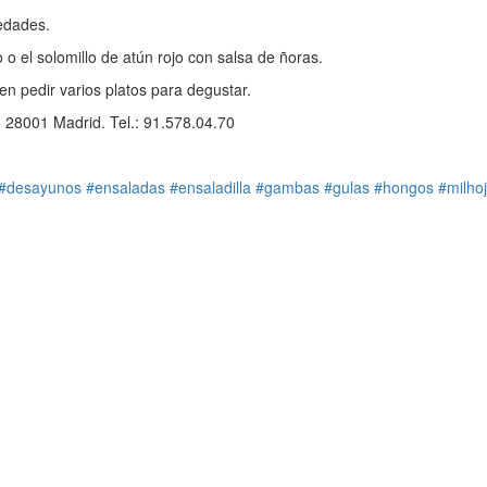
edades.
o el solomillo de atún rojo con salsa de ñoras.
en pedir varios platos para degustar.
, 28001 Madrid. Tel.: 91.578.04.70
#desayunos
#ensaladas
#ensaladilla
#gambas
#gulas
#hongos
#milho