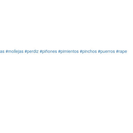
jas
#mollejas
#perdiz
#piñones
#pimientos
#pinchos
#puerros
#rape